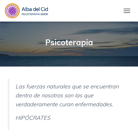
C
A
M
B
I
Psicoterapia
A
R
M
O
D
O
D
Las fuerzas naturales que se encuentran
E
N
dentro de nosotros son las que
A
verdaderamente curan enfermedades.
V
E
G
HIPÓCRATES
A
C
I